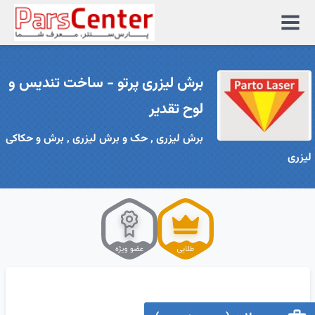
منوی
سایت
برش لیزری پرتو - ساخت تندیس و
لوح تقدیر
برش لیزری , حک و برش لیزری , برش و حکاکی
لیزری