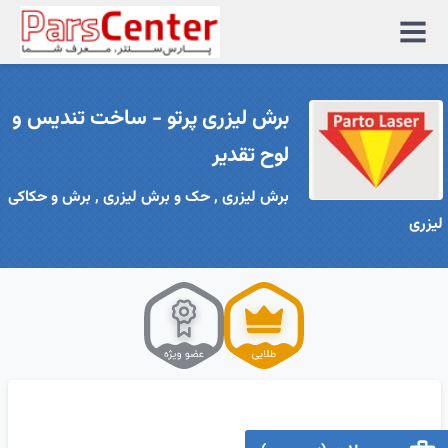
منوی
سایت
برش لیزری پرتو - ساخت تندیس و
لوح تقدیر
برش لیزری , حک و برش لیزری , برش و حکاکی
لیزری