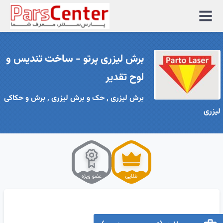
منوی
سایت
برش لیزری پرتو - ساخت تندیس و
لوح تقدیر
برش لیزری , حک و برش لیزری , برش و حکاکی
لیزری