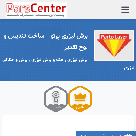
منوی
سایت
برش لیزری پرتو - ساخت تندیس و
لوح تقدیر
برش لیزری , حک و برش لیزری , برش و حکاکی
لیزری