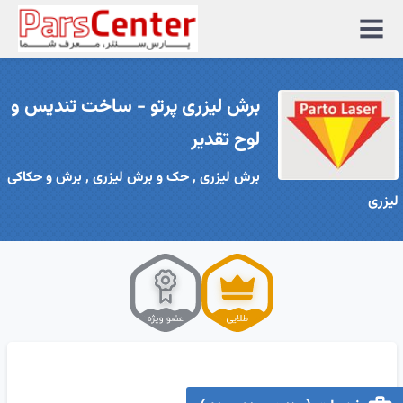
منوی
سایت
برش لیزری پرتو - ساخت تندیس و
لوح تقدیر
برش لیزری , حک و برش لیزری , برش و حکاکی
لیزری