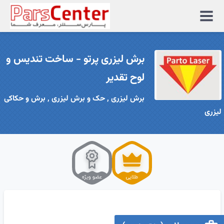
منوی
سایت
برش لیزری پرتو - ساخت تندیس و
لوح تقدیر
برش لیزری , حک و برش لیزری , برش و حکاکی
لیزری