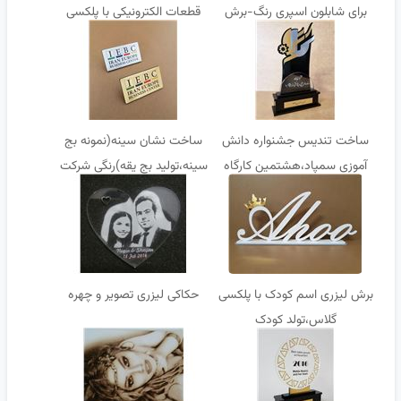
برای شابلون اسپری رنگ-برش
قطعات الکترونیکی با پلکسی
لیزری شابلون معماری و نظام
گلاس
مهندسی
ساخت تندیس جشنواره دانش
ساخت نشان سینه(نمونه بج
آموزی سمپاد،هشتمین کارگاه
سینه،تولید بج یقه)رنگی شرکت
دستاوردهای علمی و پژوهشی
ایران اروپا در تهران
فرزانگان 2
برش لیزری اسم کودک با پلکسی
حکاکی لیزری تصویر و چهره
گلاس،تولد کودک