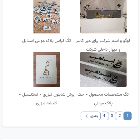
لوگو و اسم شرکت برای میز کانتر
تگ لباس پلاک مولتی استایل
و دیوار داخلی شرکت
تگ مشخصات محصول - حک
برش شابلون لیزری - استنسیل -
پلاک مولتی
کلیشه لیزری
chevron_left
1
2
3
4
بعدی