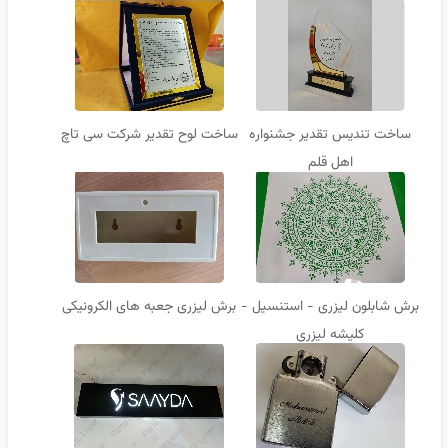
ساخت تندیس تقدیر جشنواره
ساخت لوح تقدیر شرکت سی تاچ
اهل قلم
برش شابلون لیزری - استنسیل -
برش لیزری جعبه های الکرونیکی
کلیشه لیزری