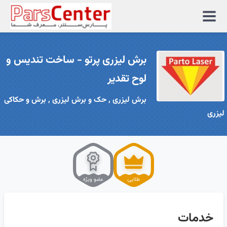
منوی
سایت
برش لیزری پرتو - ساخت تندیس و
لوح تقدیر
برش لیزری , حک و برش لیزری , برش و حکاکی
لیزری
خدمات