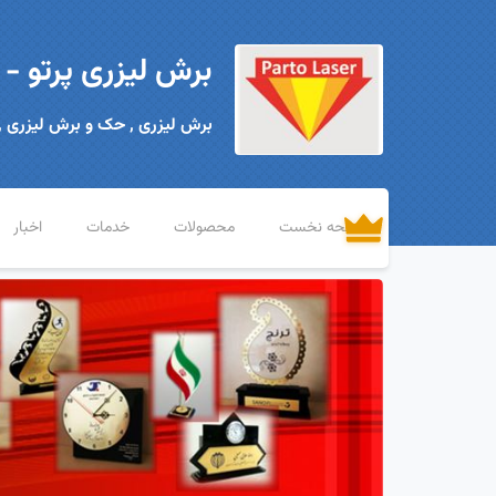
برش لیزری پرتو -
برش لیزری , حک و برش لیزری ,
صفحه نخست
محصولات
خدمات
اخبار