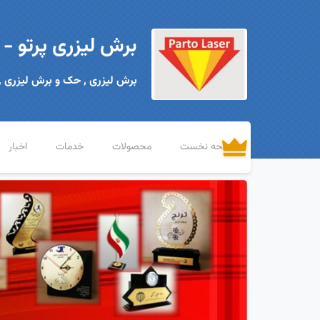
برش لیزری پرتو -
برش لیزری , حک و برش لیزری ,
صفحه نخست
محصولات
خدمات
اخبار