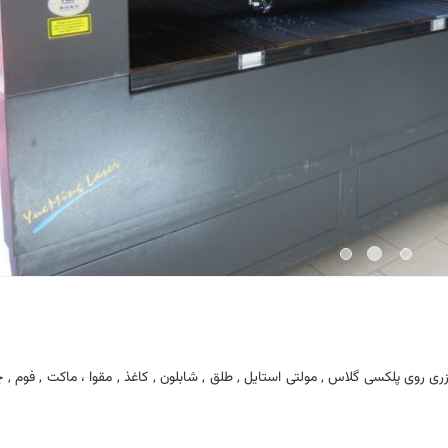
 روی پلکسی گلاس , مولتی استایل , طلق , شابلون , کاغذ , مقوا ، ماکت , فوم , 